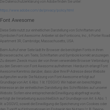
Die Datenschutzerklärung von Adobe finden Sie unter:
https://www.adobe.com/de/privacy/policy.html
Font Awesome
Diese Seite nutzt zur einheitlichen Darstellung von Schriftarten und
Symbolen Font Awesome. Anbieter ist die Fonticons, Inc., 6 Porter Road
Apartment 3R, Cambridge, Massachusetts, USA.
Beim Aufruf einer Seite lädt Ihr Browser die benötigten Fonts in ihren
Browsercache, um Texte, Schriftarten und Symbole korrekt anzuzeigen.
Zu diesem Zweck muss der von Ihnen verwendete Browser Verbindung
zu den Servern von Font Awesome aufnehmen. Hierdurch erlangt Font
Awesome Kenntnis darüber, dass über Ihre IP-Adresse diese Website
aufgerufen wurde. Die Nutzung von Font Awesome erfolgt auf
Grundlage von Art. 6 Abs. 1 lit. f DSGVO. Wir haben ein berechtigtes
Interesse an der einheitlichen Darstellung des Schriftbildes auf unserer
Website. Sofern eine entsprechende Einwilligung abgefragt wurde,
erfolgt die Verarbeitung ausschließlich auf Grundlage von Art. 6 Abs. 1
lit. a DSGVO, soweit die Einwilligung die Speicherung von Cookies oder
den Zugriff auf Informationen im Endgerät des Nutzers (z. B. Device-