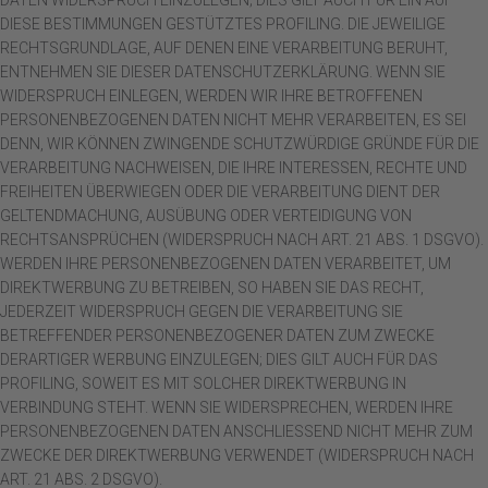
DATEN WIDERSPRUCH EINZULEGEN; DIES GILT AUCH FÜR EIN AUF
DIESE BESTIMMUNGEN GESTÜTZTES PROFILING. DIE JEWEILIGE
RECHTSGRUNDLAGE, AUF DENEN EINE VERARBEITUNG BERUHT,
ENTNEHMEN SIE DIESER DATENSCHUTZERKLÄRUNG. WENN SIE
WIDERSPRUCH EINLEGEN, WERDEN WIR IHRE BETROFFENEN
PERSONENBEZOGENEN DATEN NICHT MEHR VERARBEITEN, ES SEI
DENN, WIR KÖNNEN ZWINGENDE SCHUTZWÜRDIGE GRÜNDE FÜR DIE
VERARBEITUNG NACHWEISEN, DIE IHRE INTERESSEN, RECHTE UND
FREIHEITEN ÜBERWIEGEN ODER DIE VERARBEITUNG DIENT DER
GELTENDMACHUNG, AUSÜBUNG ODER VERTEIDIGUNG VON
RECHTSANSPRÜCHEN (WIDERSPRUCH NACH ART. 21 ABS. 1 DSGVO).
WERDEN IHRE PERSONENBEZOGENEN DATEN VERARBEITET, UM
DIREKTWERBUNG ZU BETREIBEN, SO HABEN SIE DAS RECHT,
JEDERZEIT WIDERSPRUCH GEGEN DIE VERARBEITUNG SIE
BETREFFENDER PERSONENBEZOGENER DATEN ZUM ZWECKE
DERARTIGER WERBUNG EINZULEGEN; DIES GILT AUCH FÜR DAS
PROFILING, SOWEIT ES MIT SOLCHER DIREKTWERBUNG IN
VERBINDUNG STEHT. WENN SIE WIDERSPRECHEN, WERDEN IHRE
PERSONENBEZOGENEN DATEN ANSCHLIESSEND NICHT MEHR ZUM
ZWECKE DER DIREKTWERBUNG VERWENDET (WIDERSPRUCH NACH
ART. 21 ABS. 2 DSGVO).