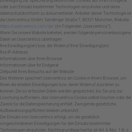
Einwilligung zur Speicherung bestimmter Cookies auf Ihrem Endgerät
oder zum Einsatz bestimmter Technologien einzuholen und diese
datenschutzkonform zu dokumentieren. Anbieter dieser Technologie ist
die Usercentrics GmbH, Sendlinger Straße 7, 80331 München, Website:
https://usercentrics.com/de/
(im Folgenden „Usercentrics“).
Wenn Sie unsere Website betreten, werden folgende personenbezogene
Daten an Usercentrics übertragen:
Ihre Einwilligung(en) bzw. der Widerruf Ihrer Einwilligung(en)
Ihre IP-Adresse
Informationen über Ihren Browser
Informationen über Ihr Endgerät
Zeitpunkt Ihres Besuchs auf der Website
Des Weiteren speichert Usercentrics ein Cookie in Ihrem Browser, um
Ihnen die erteilten Einwilligungen bzw. deren Widerruf zuordnen zu
können. Die so erfassten Daten werden gespeichert, bis Sie uns zur
Löschung auffordern, das Usercentrics-Cookie selbst löschen oder der
Zweck für die Datenspeicherung entfällt. Zwingende gesetzliche
Aufbewahrungspflichten bleiben unberührt.
Der Einsatz von Usercentrics erfolgt, um die gesetzlich
vorgeschriebenen Einwilligungen für den Einsatz bestimmter
Technologien einzuholen. Rechtsgrundlage hierfür ist Art. 6 Abs. 1 lit. c